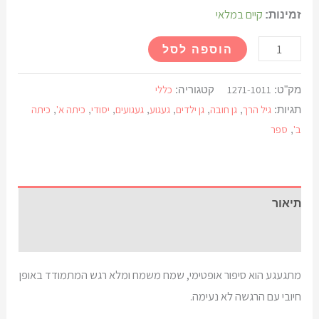
קיים במלאי
זמינות:
הוספה לסל
1271-1011
כללי
מק"ט:
קטגוריה:
גיל הרך
גן חובה
גן ילדים
געגוע
געגועים
יסודי
כיתה א'
כיתה
תגיות:
,
,
,
,
,
,
,
ב'
ספר
,
תיאור
חוות דעת (0)
מתגעגע הוא סיפור אופטימי, שמח משמח ומלא רגש המתמודד באופן
חיובי עם הרגשה לא נעימה.